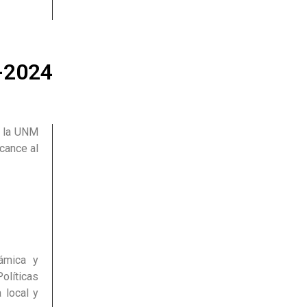
2-2024
a la UNM
lcance al
námica y
olíticas
 local y