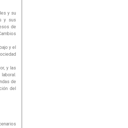
les y su
es y sus
cesos de
 Cambios
bajo y el
sociedad
r, y las
aboral.
andas de
ción del
enarios