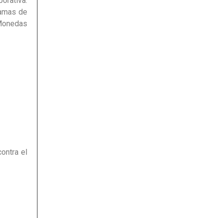
rativa.
ramas de
 Monedas
ontra el