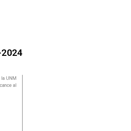
2-2024
a la UNM
lcance al